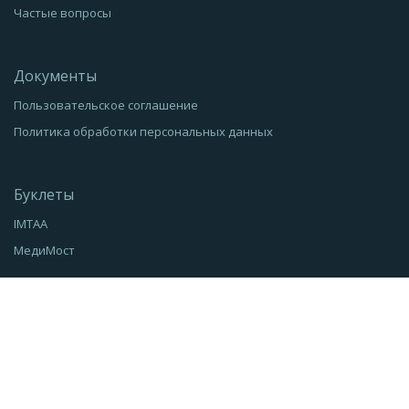
Частые вопросы
Документы
Пользовательское соглашение
Политика обработки персональных данных
Буклеты
IMTAA
МедиМост
Контакты
+7 967 077 57 50
info@imtaa.org